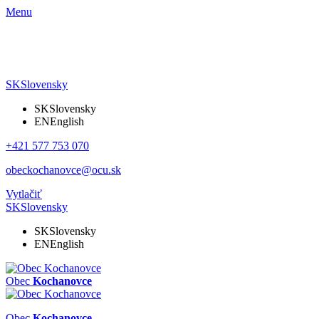
Menu
SK
Slovensky
SK
Slovensky
EN
English
+421 577 753 070
obeckochanovce@ocu.sk
Vytlačiť
SK
Slovensky
SK
Slovensky
EN
English
Obec
Kochanovce
Obec
Kochanovce