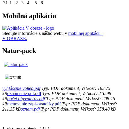
31
1
2
3
4
5
6
Mobilná aplikácia
Sledujte informácie z nášho webu v
mobilnej aplikácii -
V OBRAZE.
Natur-pack
vyhlásenie volieb.pdf
Typ: PDF dokument, Veľkosť: 183.75
kB
oznámenie pdf.pdf
Typ: PDF dokument, Veľkosť: 210.98
kB
počet obyvateľov.pdf
Typ: PDF dokument, Veľkosť: 208.46
kB
menovanie zapisovateľky.pdf
Typ: PDF dokument, Veľkosť:
211.35 kB
oznam.pdf
Typ: PDF dokument, Veľkosť: 358.48 kB
1. písomná zmienka 1452