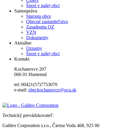
Cirkev
Šport v našej obci
Samospráva
Starosta obce
Obecné zastupiteľstvo
Zasadnutia OZ
VZN
Dokumenty
Aktuálne
Oznamy
Šport v našej obci
Kontakt
Kochanovce 207
066 01 Humenné
tel: 00421(57)7753070
e-mail:
obeckochanovce@ocu.sk
Technický prevádzkovateľ:
Galileo Corporation s.r.o., Čierna Voda 468, 925 06