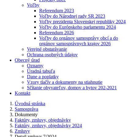
Voľby
Referendum 2023
Voľby do Národnej rady SR 2023
Voľby prezidenta Slovenskej republiky 2024
Voľby do Európskeho parlamentu 2024
Referendum 2026
Voľby do orgánov samosprávy obcí a do
orgánov samosprávnych krajov 2026
Verejné obstarávanie
Ochrana osobných údajov
Obecný úrad
Oznamy
Úradná tabuľa
Dane a poplatky
Vzory tlačív a dokumenty na stiahnutie
Sčítanie obyvateľov, domov a bytov 202-2021
Kontakt
Úvodná stránka
Samospráva
Dokumenty
Faktúry, zmluvy, objednávky
Faktúry, zmluvy, objednávky 2024
Zmluvy
Detail zmluvy 7/2024