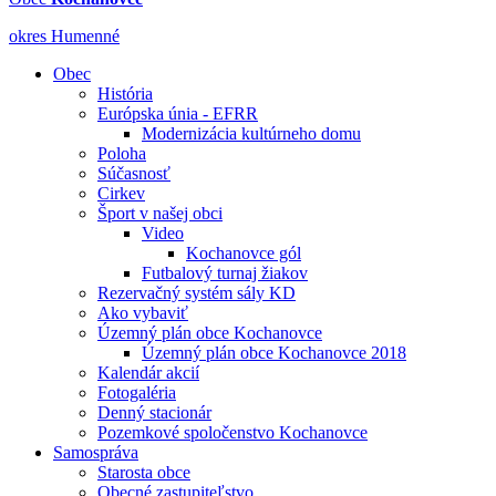
okres Humenné
Obec
História
Európska únia - EFRR
Modernizácia kultúrneho domu
Poloha
Súčasnosť
Cirkev
Šport v našej obci
Video
Kochanovce gól
Futbalový turnaj žiakov
Rezervačný systém sály KD
Ako vybaviť
Územný plán obce Kochanovce
Územný plán obce Kochanovce 2018
Kalendár akcií
Fotogaléria
Denný stacionár
Pozemkové spoločenstvo Kochanovce
Samospráva
Starosta obce
Obecné zastupiteľstvo