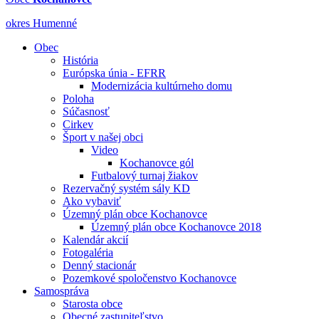
okres Humenné
Obec
História
Európska únia - EFRR
Modernizácia kultúrneho domu
Poloha
Súčasnosť
Cirkev
Šport v našej obci
Video
Kochanovce gól
Futbalový turnaj žiakov
Rezervačný systém sály KD
Ako vybaviť
Územný plán obce Kochanovce
Územný plán obce Kochanovce 2018
Kalendár akcií
Fotogaléria
Denný stacionár
Pozemkové spoločenstvo Kochanovce
Samospráva
Starosta obce
Obecné zastupiteľstvo