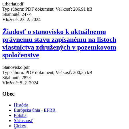
urbariat.pdf
Typ súboru: PDF dokument, Veľkosť: 206,91 kB
Stiahnuté: 247×
Vložené:
23. 2. 2024
Žiadosť o stanovisko k aktuálnemu
právnemu stavu zapísanému na listoch
vlastníctva združených v pozemkovom
spoločenstve
Stanovisko.pdf
Typ súboru: PDF dokument, Veľkosť: 200,25 kB
Stiahnuté: 285×
Vložené:
5. 2. 2024
Obec
História
Európska únia - EFRR
Poloha
Súčasnosť
Cirkev