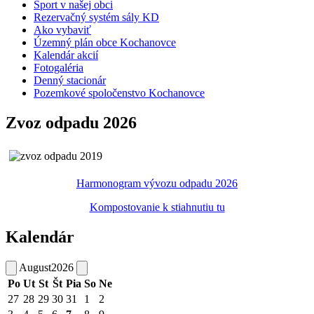
Šport v našej obci
Rezervačný systém sály KD
Ako vybaviť
Územný plán obce Kochanovce
Kalendár akcií
Fotogaléria
Denný stacionár
Pozemkové spoločenstvo Kochanovce
Zvoz odpadu 2026
Harmonogram vývozu odpadu 2026
Kompostovanie k stiahnutiu tu
Kalendár
August
2026
Po
Ut
St
Št
Pia
So
Ne
27
28
29
30
31
1
2