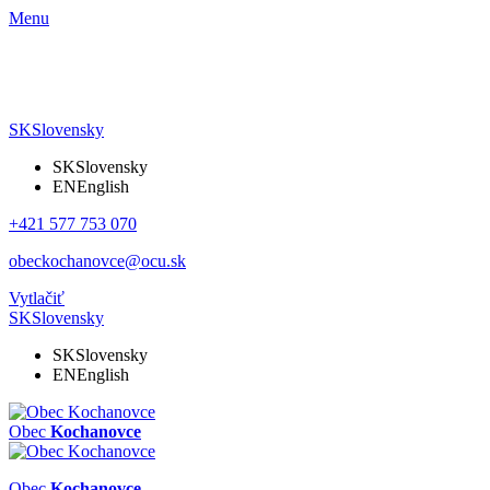
Menu
SK
Slovensky
SK
Slovensky
EN
English
+421 577 753 070
obeckochanovce@ocu.sk
Vytlačiť
SK
Slovensky
SK
Slovensky
EN
English
Obec
Kochanovce
Obec
Kochanovce