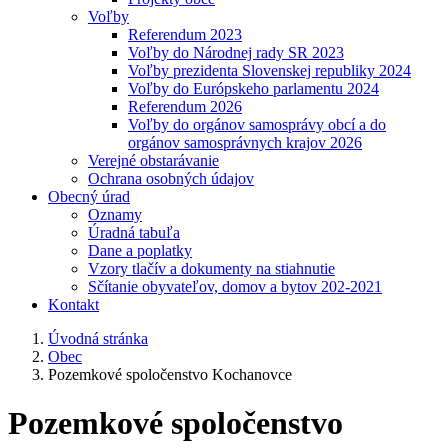
Voľby
Referendum 2023
Voľby do Národnej rady SR 2023
Voľby prezidenta Slovenskej republiky 2024
Voľby do Európskeho parlamentu 2024
Referendum 2026
Voľby do orgánov samosprávy obcí a do
orgánov samosprávnych krajov 2026
Verejné obstarávanie
Ochrana osobných údajov
Obecný úrad
Oznamy
Úradná tabuľa
Dane a poplatky
Vzory tlačív a dokumenty na stiahnutie
Sčítanie obyvateľov, domov a bytov 202-2021
Kontakt
Úvodná stránka
Obec
Pozemkové spoločenstvo Kochanovce
Pozemkové spoločenstvo