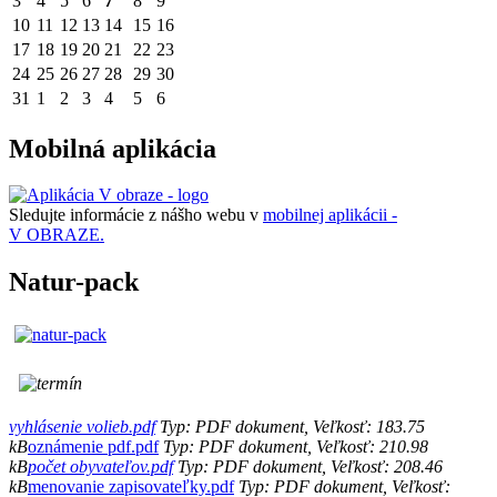
3
4
5
6
7
8
9
10
11
12
13
14
15
16
17
18
19
20
21
22
23
24
25
26
27
28
29
30
31
1
2
3
4
5
6
Mobilná aplikácia
Sledujte informácie z nášho webu v
mobilnej aplikácii -
V OBRAZE.
Natur-pack
vyhlásenie volieb.pdf
Typ: PDF dokument, Veľkosť: 183.75
kB
oznámenie pdf.pdf
Typ: PDF dokument, Veľkosť: 210.98
kB
počet obyvateľov.pdf
Typ: PDF dokument, Veľkosť: 208.46
kB
menovanie zapisovateľky.pdf
Typ: PDF dokument, Veľkosť: