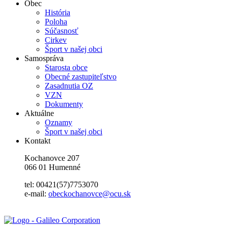
Obec
História
Poloha
Súčasnosť
Cirkev
Šport v našej obci
Samospráva
Starosta obce
Obecné zastupiteľstvo
Zasadnutia OZ
VZN
Dokumenty
Aktuálne
Oznamy
Šport v našej obci
Kontakt
Kochanovce 207
066 01 Humenné
tel: 00421(57)7753070
e-mail:
obeckochanovce@ocu.sk