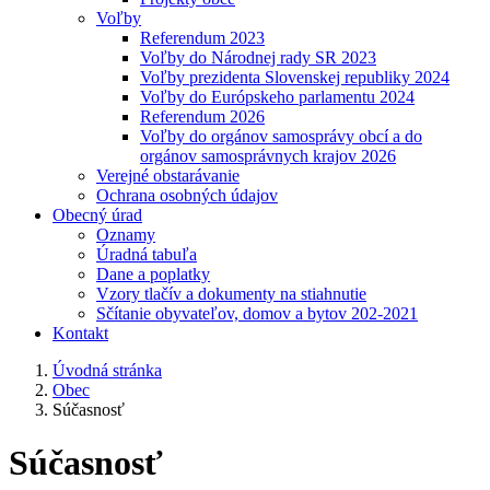
Voľby
Referendum 2023
Voľby do Národnej rady SR 2023
Voľby prezidenta Slovenskej republiky 2024
Voľby do Európskeho parlamentu 2024
Referendum 2026
Voľby do orgánov samosprávy obcí a do
orgánov samosprávnych krajov 2026
Verejné obstarávanie
Ochrana osobných údajov
Obecný úrad
Oznamy
Úradná tabuľa
Dane a poplatky
Vzory tlačív a dokumenty na stiahnutie
Sčítanie obyvateľov, domov a bytov 202-2021
Kontakt
Úvodná stránka
Obec
Súčasnosť
Súčasnosť