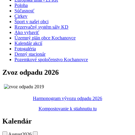
Poloha
Súčasnosť
Cirkev
Šport v našej obci
Rezervačný systém sály KD
Ako vybaviť
Územný plán obce Kochanovce
Kalendár akcií
Fotogaléria
Denný stacionár
Pozemkové spoločenstvo Kochanovce
Zvoz odpadu 2026
Harmonogram vývozu odpadu 2026
Kompostovanie k stiahnutiu tu
Kalendár
August
2026