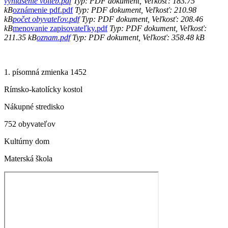
vyhlásenie volieb.pdf
Typ: PDF dokument, Veľkosť: 183.75
kB
oznámenie pdf.pdf
Typ: PDF dokument, Veľkosť: 210.98
kB
počet obyvateľov.pdf
Typ: PDF dokument, Veľkosť: 208.46
kB
menovanie zapisovateľky.pdf
Typ: PDF dokument, Veľkosť:
211.35 kB
oznam.pdf
Typ: PDF dokument, Veľkosť: 358.48 kB
1. písomná zmienka 1452
Rímsko-katolícky kostol
Nákupné stredisko
752 obyvateľov
Kultúrny dom
Materská škola