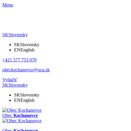
Menu
SK
Slovensky
SK
Slovensky
EN
English
+421 577 753 070
obeckochanovce@ocu.sk
Vytlačiť
SK
Slovensky
SK
Slovensky
EN
English
Obec
Kochanovce
Obec
Kochanovce