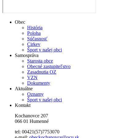
Obec
História
Poloha
Súčasnosť
Cirkev
Šport v našej obci
Samospráva
Starosta obce
Obecné zastupiteľstvo
Zasadnutia OZ
VZN
Dokumenty
Aktuálne
Oznamy
Šport v našej obci
Kontakt
Kochanovce 207
066 01 Humenné
tel: 00421(57)7753070
e-mail:
obeckochanovce@ocu.sk