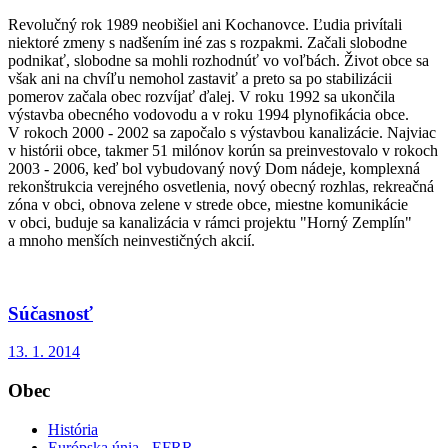
Revolučný rok 1989 neobišiel ani Kochanovce. Ľudia privítali
niektoré zmeny s nadšením iné zas s rozpakmi. Začali slobodne
podnikať, slobodne sa mohli rozhodnúť vo voľbách. Život obce sa
však ani na chvíľu nemohol zastaviť a preto sa po stabilizácii
pomerov začala obec rozvíjať ďalej. V roku 1992 sa ukončila
výstavba obecného vodovodu a v roku 1994 plynofikácia obce.
V rokoch 2000 - 2002 sa započalo s výstavbou kanalizácie. Najviac
v histórii obce, takmer 51 milónov korún sa preinvestovalo v rokoch
2003 - 2006, keď bol vybudovaný nový Dom nádeje, komplexná
rekonštrukcia verejného osvetlenia, nový obecný rozhlas, rekreačná
zóna v obci, obnova zelene v strede obce, miestne komunikácie
v obci, buduje sa kanalizácia v rámci projektu "Horný Zemplín"
a mnoho menších neinvestičných akcií.
Súčasnosť
13. 1. 2014
Obec
História
Európska únia - EFRR