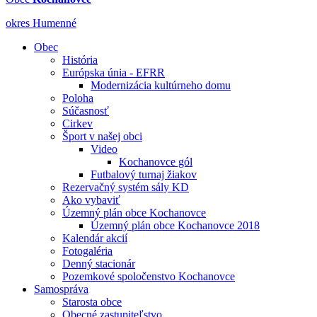
okres Humenné
Obec
História
Európska únia - EFRR
Modernizácia kultúrneho domu
Poloha
Súčasnosť
Cirkev
Šport v našej obci
Video
Kochanovce gól
Futbalový turnaj žiakov
Rezervačný systém sály KD
Ako vybaviť
Územný plán obce Kochanovce
Územný plán obce Kochanovce 2018
Kalendár akcií
Fotogaléria
Denný stacionár
Pozemkové spoločenstvo Kochanovce
Samospráva
Starosta obce
Obecné zastupiteľstvo