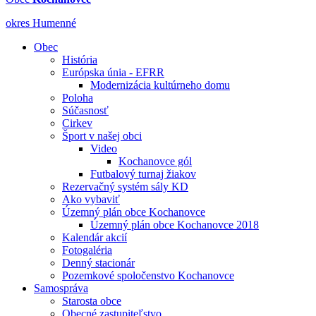
okres Humenné
Obec
História
Európska únia - EFRR
Modernizácia kultúrneho domu
Poloha
Súčasnosť
Cirkev
Šport v našej obci
Video
Kochanovce gól
Futbalový turnaj žiakov
Rezervačný systém sály KD
Ako vybaviť
Územný plán obce Kochanovce
Územný plán obce Kochanovce 2018
Kalendár akcií
Fotogaléria
Denný stacionár
Pozemkové spoločenstvo Kochanovce
Samospráva
Starosta obce
Obecné zastupiteľstvo