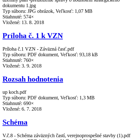
dokumentu 1.jpg
Typ súboru: JPG obrázok, Veľkosť: 1,07 MB
Stiahnuté: 574×
Vložené:
13. 8. 2018
Príloha č. 1 k VZN
Príloha č.1 VZN - Záväzná časť.pdf
Typ súboru: PDF dokument, Veľkosť: 93,18 kB
Stiahnuté: 760×
Vložené:
3. 9. 2018
Rozsah hodnotenia
up koch.pdf
Typ súboru: PDF dokument, Veľkosť: 1,3 MB
Stiahnuté: 690×
Vložené:
6. 7. 2018
Schéma
V.č.8 - Schéma záväzných častí, verejnoprospešné stavby (1).pdf