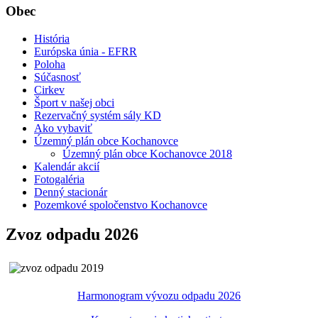
Obec
História
Európska únia - EFRR
Poloha
Súčasnosť
Cirkev
Šport v našej obci
Rezervačný systém sály KD
Ako vybaviť
Územný plán obce Kochanovce
Územný plán obce Kochanovce 2018
Kalendár akcií
Fotogaléria
Denný stacionár
Pozemkové spoločenstvo Kochanovce
Zvoz odpadu 2026
Harmonogram vývozu odpadu 2026