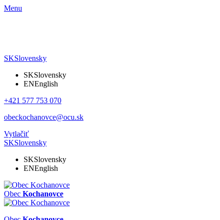
Menu
SK
Slovensky
SK
Slovensky
EN
English
+421 577 753 070
obeckochanovce@ocu.sk
Vytlačiť
SK
Slovensky
SK
Slovensky
EN
English
Obec
Kochanovce
Obec
Kochanovce