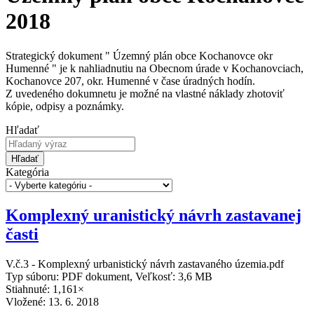
2018
Strategický dokument " Územný plán obce Kochanovce okr
Humenné " je k nahliadnutiu na Obecnom úrade v Kochanovciach,
Kochanovce 207, okr. Humenné v čase úradných hodín.
Z uvedeného dokumnetu je možné na vlastné náklady zhotoviť
kópie, odpisy a poznámky.
Hľadať
Hľadať
Kategória
Komplexný uranistický návrh zastavanej
časti
V.č.3 - Komplexný urbanistický návrh zastavaného územia.pdf
Typ súboru: PDF dokument, Veľkosť: 3,6 MB
Stiahnuté: 1,161×
Vložené:
13. 6. 2018