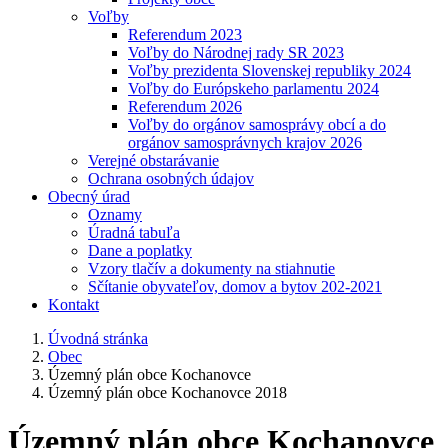
Voľby
Referendum 2023
Voľby do Národnej rady SR 2023
Voľby prezidenta Slovenskej republiky 2024
Voľby do Európskeho parlamentu 2024
Referendum 2026
Voľby do orgánov samosprávy obcí a do
orgánov samosprávnych krajov 2026
Verejné obstarávanie
Ochrana osobných údajov
Obecný úrad
Oznamy
Úradná tabuľa
Dane a poplatky
Vzory tlačív a dokumenty na stiahnutie
Sčítanie obyvateľov, domov a bytov 202-2021
Kontakt
Úvodná stránka
Obec
Územný plán obce Kochanovce
Územný plán obce Kochanovce 2018
Územný plán obce Kochanovce