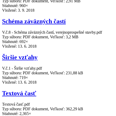
Typ súboru: PDF dokument, Veľkosť: 2,91 MB
Stiahnuté: 960×
Vložené:
3. 9. 2018
Schéma záväzných častí
V.č.8 - Schéma záväzných častí, verejnoprospešné stavby.pdf
Typ súboru: PDF dokument, Veľkosť: 3,2 MB
Stiahnuté: 692×
Vložené:
13. 6. 2018
Širšie vzťahy
V.č.1 - Širšie vzťahy.pdf
Typ súboru: PDF dokument, Veľkosť: 231,88 kB
Stiahnuté: 719×
Vložené:
13. 6. 2018
Textová časť
Textová časť.pdf
Typ súboru: PDF dokument, Veľkosť: 362,29 kB
Stiahnuté: 2,365×