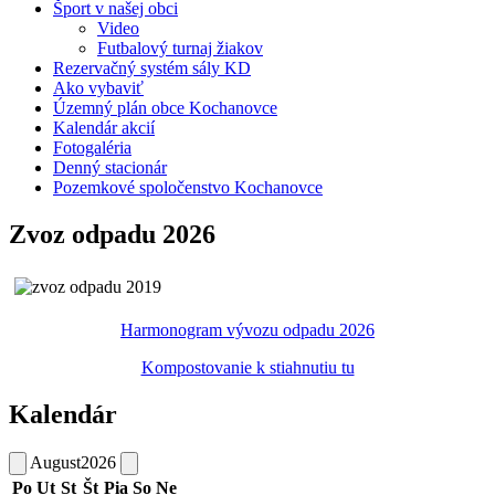
Šport v našej obci
Video
Futbalový turnaj žiakov
Rezervačný systém sály KD
Ako vybaviť
Územný plán obce Kochanovce
Kalendár akcií
Fotogaléria
Denný stacionár
Pozemkové spoločenstvo Kochanovce
Zvoz odpadu 2026
Harmonogram vývozu odpadu 2026
Kompostovanie k stiahnutiu tu
Kalendár
August
2026
Po
Ut
St
Št
Pia
So
Ne