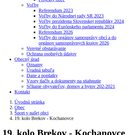
Voľby
Referendum 2023
Voľby do Národnej rady SR 2023
Voľby prezidenta Slovenskej republiky 2024
Voľby do Európskeho parlamentu 2024
Referendum 2026
Voľby do orgánov samosprávy obcí a do
orgánov samosprávnych krajov 2026
Verejné obstarávanie
Ochrana osobných údajov
Obecný úrad
Oznamy
Úradná tabuľa
Dane a poplatky
Vzory tlačív a dokumenty na stiahnutie
Sčítanie obyvateľov, domov a bytov 202-2021
Kontakt
Úvodná stránka
Obec
Šport v našej obci
19. kolo Brekov - Kochanovce
19. kolo Brekov - Kochanovce