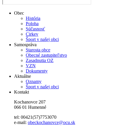
Obec
História
Poloha
Súčasnosť
Cirkev
Šport v našej obci
Samospráva
Starosta obce
Obecné zastupiteľstvo
Zasadnutia OZ
VZN
Dokumenty
Aktuálne
Oznamy
Šport v našej obci
Kontakt
Kochanovce 207
066 01 Humenné
tel: 00421(57)7753070
e-mail:
obeckochanovce@ocu.sk