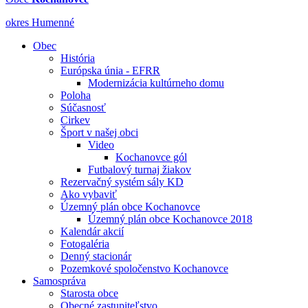
okres Humenné
Obec
História
Európska únia - EFRR
Modernizácia kultúrneho domu
Poloha
Súčasnosť
Cirkev
Šport v našej obci
Video
Kochanovce gól
Futbalový turnaj žiakov
Rezervačný systém sály KD
Ako vybaviť
Územný plán obce Kochanovce
Územný plán obce Kochanovce 2018
Kalendár akcií
Fotogaléria
Denný stacionár
Pozemkové spoločenstvo Kochanovce
Samospráva
Starosta obce
Obecné zastupiteľstvo