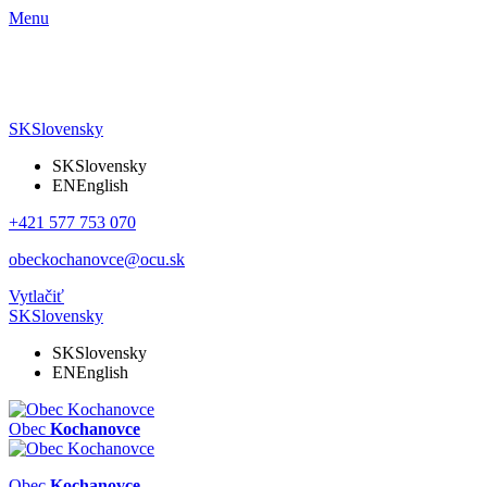
Menu
SK
Slovensky
SK
Slovensky
EN
English
+421 577 753 070
obeckochanovce@ocu.sk
Vytlačiť
SK
Slovensky
SK
Slovensky
EN
English
Obec
Kochanovce
Obec
Kochanovce