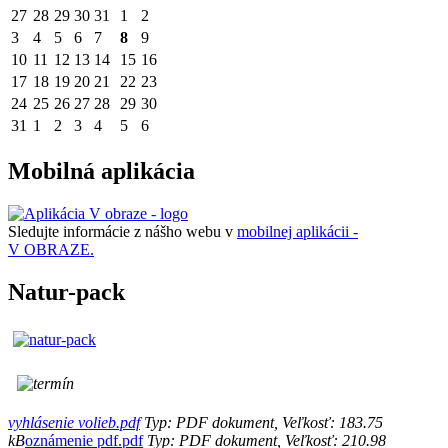
27
28
29
30
31
1
2
3
4
5
6
7
8
9
10
11
12
13
14
15
16
17
18
19
20
21
22
23
24
25
26
27
28
29
30
31
1
2
3
4
5
6
Mobilná aplikácia
Sledujte informácie z nášho webu v
mobilnej aplikácii -
V OBRAZE.
Natur-pack
vyhlásenie volieb.pdf
Typ: PDF dokument, Veľkosť: 183.75
kB
oznámenie pdf.pdf
Typ: PDF dokument, Veľkosť: 210.98