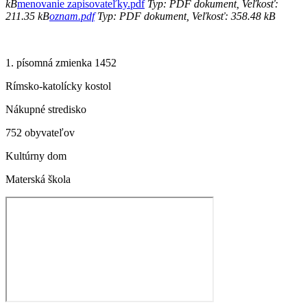
kB
menovanie zapisovateľky.pdf
Typ: PDF dokument, Veľkosť:
211.35 kB
oznam.pdf
Typ: PDF dokument, Veľkosť: 358.48 kB
1. písomná zmienka 1452
Rímsko-katolícky kostol
Nákupné stredisko
752 obyvateľov
Kultúrny dom
Materská škola