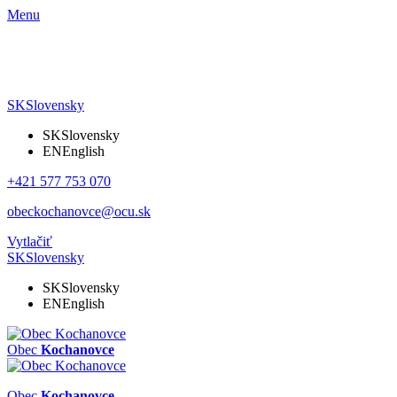
Menu
SK
Slovensky
SK
Slovensky
EN
English
+421 577 753 070
obeckochanovce@ocu.sk
Vytlačiť
SK
Slovensky
SK
Slovensky
EN
English
Obec
Kochanovce
Obec
Kochanovce