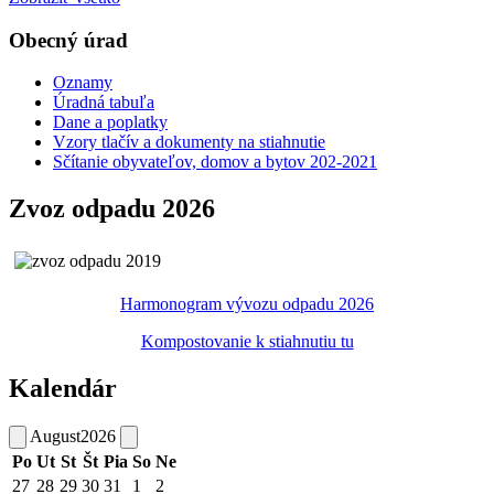
Obecný úrad
Oznamy
Úradná tabuľa
Dane a poplatky
Vzory tlačív a dokumenty na stiahnutie
Sčítanie obyvateľov, domov a bytov 202-2021
Zvoz odpadu 2026
Harmonogram vývozu odpadu 2026
Kompostovanie k stiahnutiu tu
Kalendár
August
2026
Po
Ut
St
Št
Pia
So
Ne
27
28
29
30
31
1
2