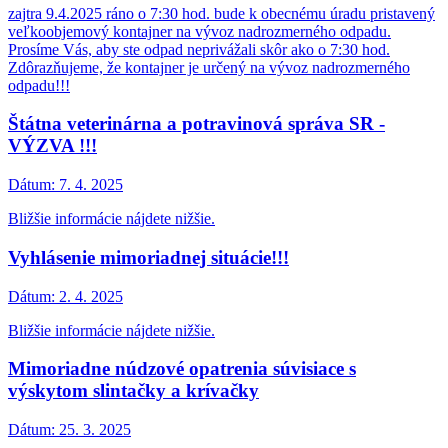
zajtra 9.4.2025 ráno o 7:30 hod. bude k obecnému úradu pristavený
veľkoobjemový kontajner na vývoz nadrozmerného odpadu.
Prosíme Vás, aby ste odpad neprivážali skôr ako o 7:30 hod.
Zdôrazňujeme, že kontajner je určený na vývoz nadrozmerného
odpadu!!!
Štátna veterinárna a potravinová správa SR -
VÝZVA !!!
Dátum:
7. 4. 2025
Bližšie informácie nájdete nižšie.
Vyhlásenie mimoriadnej situácie!!!
Dátum:
2. 4. 2025
Bližšie informácie nájdete nižšie.
Mimoriadne núdzové opatrenia súvisiace s
výskytom slintačky a krívačky
Dátum:
25. 3. 2025