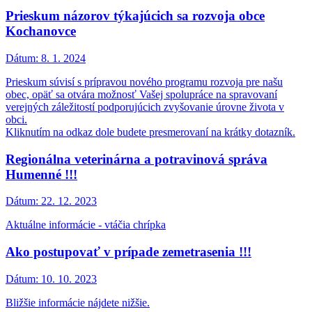
Prieskum názorov týkajúcich sa rozvoja obce
Kochanovce
Dátum:
8. 1. 2024
Prieskum súvisí s prípravou nového programu rozvoja pre našu
obec, opäť sa otvára možnosť Vašej spolupráce na spravovaní
verejných záležitostí podporujúcich zvyšovanie úrovne života v
obci.
Kliknutím na odkaz dole budete presmerovaní na krátky dotazník.
Regionálna veterinárna a potravinová správa
Humenné !!!
Dátum:
22. 12. 2023
Aktuálne informácie - vtáčia chrípka
Ako postupovať v prípade zemetrasenia !!!
Dátum:
10. 10. 2023
Bližšie informácie nájdete nižšie.