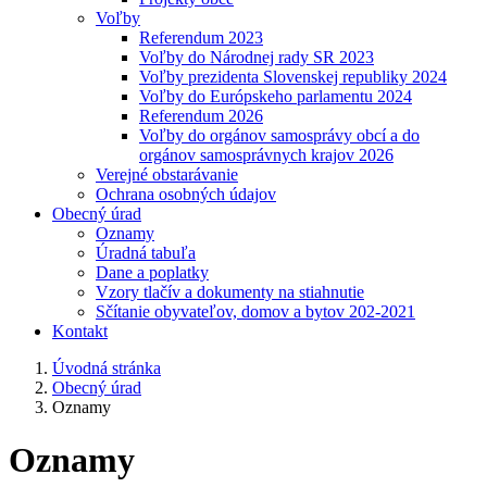
Voľby
Referendum 2023
Voľby do Národnej rady SR 2023
Voľby prezidenta Slovenskej republiky 2024
Voľby do Európskeho parlamentu 2024
Referendum 2026
Voľby do orgánov samosprávy obcí a do
orgánov samosprávnych krajov 2026
Verejné obstarávanie
Ochrana osobných údajov
Obecný úrad
Oznamy
Úradná tabuľa
Dane a poplatky
Vzory tlačív a dokumenty na stiahnutie
Sčítanie obyvateľov, domov a bytov 202-2021
Kontakt
Úvodná stránka
Obecný úrad
Oznamy
Oznamy