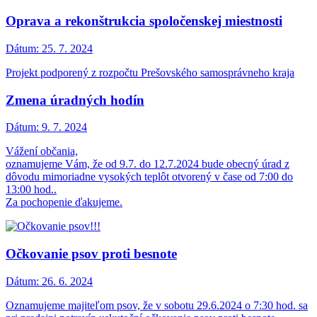
Oprava a rekonštrukcia spoločenskej miestnosti
Dátum:
25. 7. 2024
Projekt podporený z rozpočtu Prešovského samosprávneho kraja
Zmena úradných hodín
Dátum:
9. 7. 2024
Vážení občania,
oznamujeme Vám, že od 9.7. do 12.7.2024 bude obecný úrad z
dôvodu mimoriadne vysokých teplôt otvorený v čase od 7:00 do
13:00 hod..
Za pochopenie ďakujeme.
Očkovanie psov proti besnote
Dátum:
26. 6. 2024
Oznamujeme majiteľom psov, že v sobotu 29.6.2024 o 7:30 hod. sa