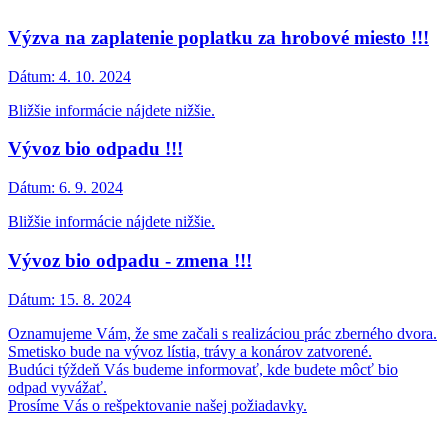
Výzva na zaplatenie poplatku za hrobové miesto !!!
Dátum:
4. 10. 2024
Bližšie informácie nájdete nižšie.
Vývoz bio odpadu !!!
Dátum:
6. 9. 2024
Bližšie informácie nájdete nižšie.
Vývoz bio odpadu - zmena !!!
Dátum:
15. 8. 2024
Oznamujeme Vám, že sme začali s realizáciou prác zberného dvora.
Smetisko bude na vývoz lístia, trávy a konárov zatvorené.
Budúci týždeň Vás budeme informovať, kde budete môcť bio
odpad vyvážať.
Prosíme Vás o rešpektovanie našej požiadavky.