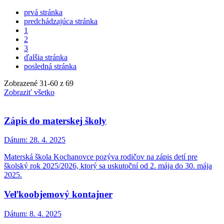
prvá stránka
predchádzajúca stránka
1
2
3
ďalšia stránka
posledná stránka
Zobrazené
31
-
60
z 69
Zobraziť všetko
Zápis do materskej školy
Dátum:
28. 4. 2025
Materská škola Kochanovce pozýva rodičov na zápis detí pre
školský rok 2025/2026, ktorý sa uskutoční od 2. mája do 30. mája
2025.
Veľkoobjemový kontajner
Dátum:
8. 4. 2025