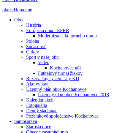
okres Humenné
Obec
História
Európska únia - EFRR
Modernizácia kultúrneho domu
Poloha
Súčasnosť
Cirkev
Šport v našej obci
Video
Kochanovce gól
Futbalový turnaj žiakov
Rezervačný systém sály KD
Ako vybaviť
Územný plán obce Kochanovce
Územný plán obce Kochanovce 2018
Kalendár akcií
Fotogaléria
Denný stacionár
Pozemkové spoločenstvo Kochanovce
Samospráva
Starosta obce
Obecné zastupiteľstvo