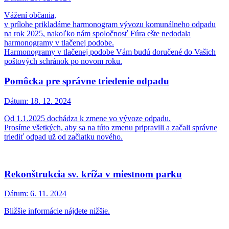
Vážení občania,
v prílohe prikladáme harmonogram vývozu komunálneho odpadu
na rok 2025, nakoľko nám spoločnosť Fúra ešte nedodala
harmonogramy v tlačenej podobe.
Harmonogramy v tlačenej podobe Vám budú doručené do Vašich
poštových schránok po novom roku.
Pomôcka pre správne triedenie odpadu
Dátum:
18. 12. 2024
Od 1.1.2025 dochádza k zmene vo vývoze odpadu.
Prosíme všetkých, aby sa na túto zmenu pripravili a začali správne
triediť odpad už od začiatku nového.
Rekonštrukcia sv. kríža v miestnom parku
Dátum:
6. 11. 2024
Bližšie informácie nájdete nižšie.