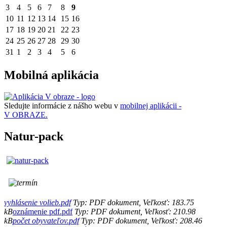
3
4
5
6
7
8
9
10
11
12
13
14
15
16
17
18
19
20
21
22
23
24
25
26
27
28
29
30
31
1
2
3
4
5
6
Mobilná aplikácia
Sledujte informácie z nášho webu v
mobilnej aplikácii -
V OBRAZE.
Natur-pack
vyhlásenie volieb.pdf
Typ: PDF dokument, Veľkosť: 183.75
kB
oznámenie pdf.pdf
Typ: PDF dokument, Veľkosť: 210.98
kB
počet obyvateľov.pdf
Typ: PDF dokument, Veľkosť: 208.46