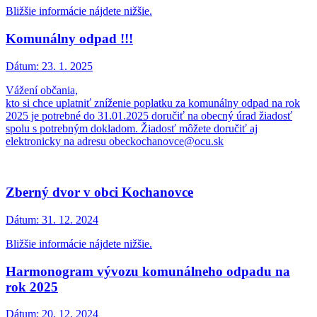
Bližšie informácie nájdete nižšie.
Komunálny odpad !!!
Dátum:
23. 1. 2025
Vážení občania,
kto si chce uplatniť zníženie poplatku za komunálny odpad na rok
2025 je potrebné do 31.01.2025 doručiť na obecný úrad žiadosť
spolu s potrebným dokladom. Žiadosť môžete doručiť aj
elektronicky na adresu obeckochanovce@ocu.sk
Zberný dvor v obci Kochanovce
Dátum:
31. 12. 2024
Bližšie informácie nájdete nižšie.
Harmonogram vývozu komunálneho odpadu na
rok 2025
Dátum:
20. 12. 2024