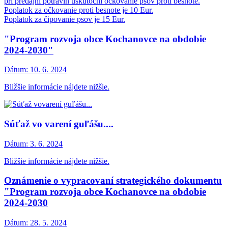
pri predajni potravín uskutoční očkovanie psov proti besnote.
Poplatok za očkovanie proti besnote je 10 Eur.
Poplatok za čipovanie psov je 15 Eur.
"Program rozvoja obce Kochanovce na obdobie
2024-2030"
Dátum:
10. 6. 2024
Bližšie informácie nájdete nižšie.
Súťaž vo varení guľášu....
Dátum:
3. 6. 2024
Bližšie informácie nájdete nižšie.
Oznámenie o vypracovaní strategického dokumentu
"Program rozvoja obce Kochanovce na obdobie
2024-2030
Dátum:
28. 5. 2024