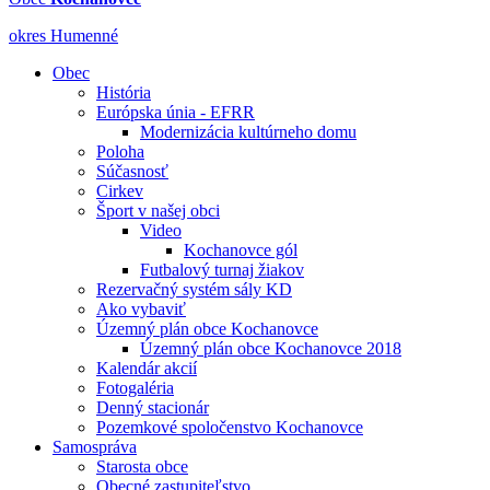
okres Humenné
Obec
História
Európska únia - EFRR
Modernizácia kultúrneho domu
Poloha
Súčasnosť
Cirkev
Šport v našej obci
Video
Kochanovce gól
Futbalový turnaj žiakov
Rezervačný systém sály KD
Ako vybaviť
Územný plán obce Kochanovce
Územný plán obce Kochanovce 2018
Kalendár akcií
Fotogaléria
Denný stacionár
Pozemkové spoločenstvo Kochanovce
Samospráva
Starosta obce
Obecné zastupiteľstvo