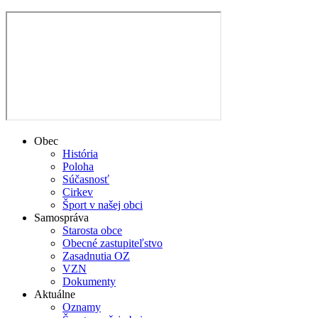
Obec
História
Poloha
Súčasnosť
Cirkev
Šport v našej obci
Samospráva
Starosta obce
Obecné zastupiteľstvo
Zasadnutia OZ
VZN
Dokumenty
Aktuálne
Oznamy