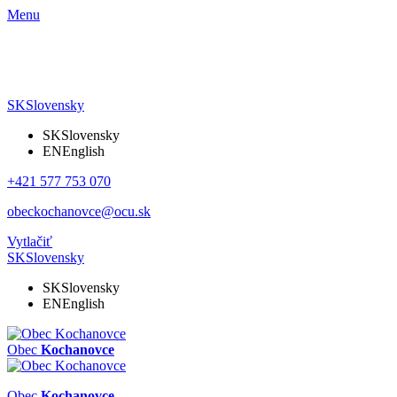
Menu
SK
Slovensky
SK
Slovensky
EN
English
+421 577 753 070
obeckochanovce@ocu.sk
Vytlačiť
SK
Slovensky
SK
Slovensky
EN
English
Obec
Kochanovce
Obec
Kochanovce