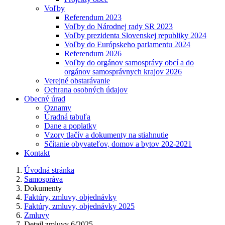
Voľby
Referendum 2023
Voľby do Národnej rady SR 2023
Voľby prezidenta Slovenskej republiky 2024
Voľby do Európskeho parlamentu 2024
Referendum 2026
Voľby do orgánov samosprávy obcí a do
orgánov samosprávnych krajov 2026
Verejné obstarávanie
Ochrana osobných údajov
Obecný úrad
Oznamy
Úradná tabuľa
Dane a poplatky
Vzory tlačív a dokumenty na stiahnutie
Sčítanie obyvateľov, domov a bytov 202-2021
Kontakt
Úvodná stránka
Samospráva
Dokumenty
Faktúry, zmluvy, objednávky
Faktúry, zmluvy, objednávky 2025
Zmluvy
Detail zmluvy 6/2025