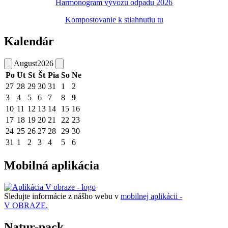
Harmonogram vývozu odpadu 2026
Kompostovanie k stiahnutiu tu
Kalendár
August
2026
Po
Ut
St
Št
Pia
So
Ne
27
28
29
30
31
1
2
3
4
5
6
7
8
9
10
11
12
13
14
15
16
17
18
19
20
21
22
23
24
25
26
27
28
29
30
31
1
2
3
4
5
6
Mobilná aplikácia
Sledujte informácie z nášho webu v
mobilnej aplikácii -
V OBRAZE.
Natur-pack