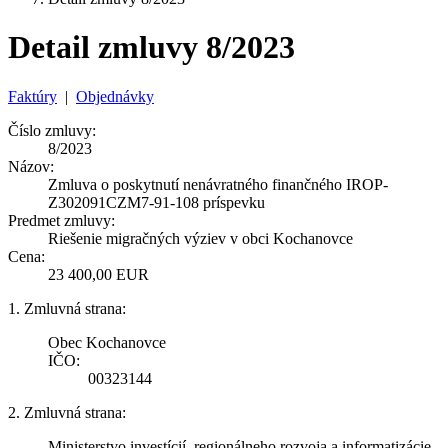
Detail zmluvy 8/2023
Faktúry
|
Objednávky
Číslo zmluvy:
8/2023
Názov:
Zmluva o poskytnutí nenávratného finančného IROP-
Z302091CZM7-91-108 príspevku
Predmet zmluvy:
Riešenie migračných výziev v obci Kochanovce
Cena:
23 400,00 EUR
1. Zmluvná strana:
Obec Kochanovce
IČO:
00323144
2. Zmluvná strana:
Ministerstvo investícií, regionálneho rozvoja a informatizácie