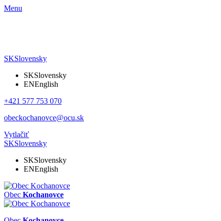
Menu
SK
Slovensky
SK
Slovensky
EN
English
+421 577 753 070
obeckochanovce@ocu.sk
Vytlačiť
SK
Slovensky
SK
Slovensky
EN
English
Obec
Kochanovce
Obec
Kochanovce