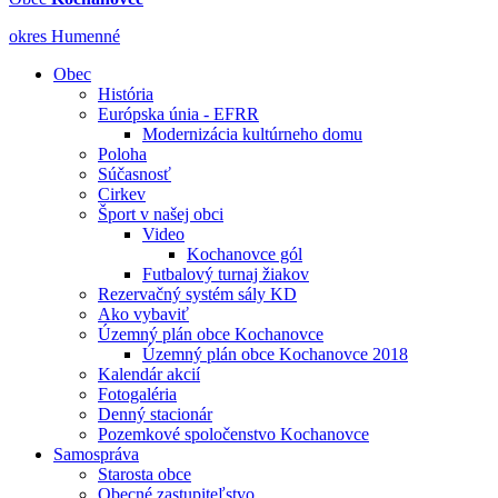
okres Humenné
Obec
História
Európska únia - EFRR
Modernizácia kultúrneho domu
Poloha
Súčasnosť
Cirkev
Šport v našej obci
Video
Kochanovce gól
Futbalový turnaj žiakov
Rezervačný systém sály KD
Ako vybaviť
Územný plán obce Kochanovce
Územný plán obce Kochanovce 2018
Kalendár akcií
Fotogaléria
Denný stacionár
Pozemkové spoločenstvo Kochanovce
Samospráva
Starosta obce
Obecné zastupiteľstvo