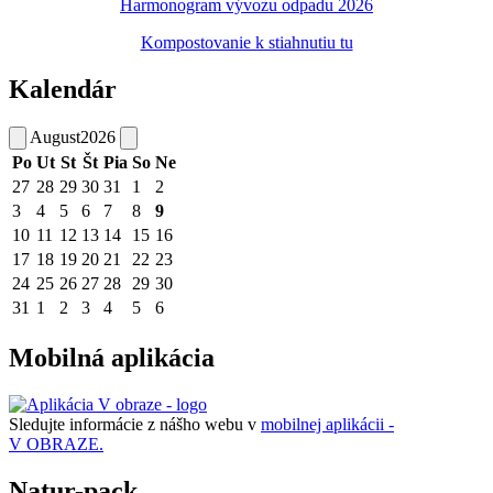
Harmonogram vývozu odpadu 2026
Kompostovanie k stiahnutiu tu
Kalendár
August
2026
Po
Ut
St
Št
Pia
So
Ne
27
28
29
30
31
1
2
3
4
5
6
7
8
9
10
11
12
13
14
15
16
17
18
19
20
21
22
23
24
25
26
27
28
29
30
31
1
2
3
4
5
6
Mobilná aplikácia
Sledujte informácie z nášho webu v
mobilnej aplikácii -
V OBRAZE.
Natur-pack