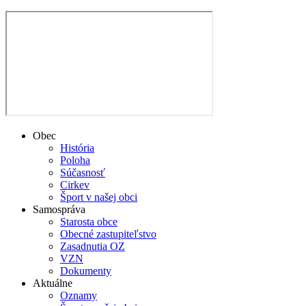
Obec
História
Poloha
Súčasnosť
Cirkev
Šport v našej obci
Samospráva
Starosta obce
Obecné zastupiteľstvo
Zasadnutia OZ
VZN
Dokumenty
Aktuálne
Oznamy