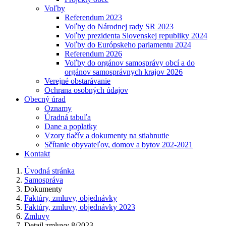
Voľby
Referendum 2023
Voľby do Národnej rady SR 2023
Voľby prezidenta Slovenskej republiky 2024
Voľby do Európskeho parlamentu 2024
Referendum 2026
Voľby do orgánov samosprávy obcí a do
orgánov samosprávnych krajov 2026
Verejné obstarávanie
Ochrana osobných údajov
Obecný úrad
Oznamy
Úradná tabuľa
Dane a poplatky
Vzory tlačív a dokumenty na stiahnutie
Sčítanie obyvateľov, domov a bytov 202-2021
Kontakt
Úvodná stránka
Samospráva
Dokumenty
Faktúry, zmluvy, objednávky
Faktúry, zmluvy, objednávky 2023
Zmluvy
Detail zmluvy 8/2023