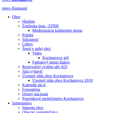
okres Humenné
Obec
História
Európska únia - EFRR
Modernizácia kultúrneho domu
Poloha
Súčasnosť
Cirkev
Šport v našej obci
Video
Kochanovce gól
Futbalový turnaj žiakov
Rezervačný systém sály KD
Ako vybaviť
Územný plán obce Kochanovce
Územný plán obce Kochanovce 2018
Kalendár akcií
Fotogaléria
Denný stacionár
Pozemkové spoločenstvo Kochanovce
Samospráva
Starosta obce
Obecné zastupiteľstvo