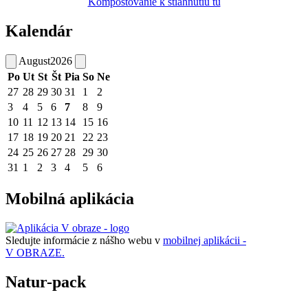
Kompostovanie k stiahnutiu tu
Kalendár
August
2026
Po
Ut
St
Št
Pia
So
Ne
27
28
29
30
31
1
2
3
4
5
6
7
8
9
10
11
12
13
14
15
16
17
18
19
20
21
22
23
24
25
26
27
28
29
30
31
1
2
3
4
5
6
Mobilná aplikácia
Sledujte informácie z nášho webu v
mobilnej aplikácii -
V OBRAZE.
Natur-pack