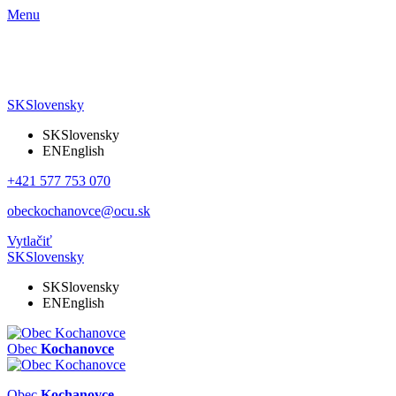
Menu
SK
Slovensky
SK
Slovensky
EN
English
+421 577 753 070
obeckochanovce@ocu.sk
Vytlačiť
SK
Slovensky
SK
Slovensky
EN
English
Obec
Kochanovce
Obec
Kochanovce