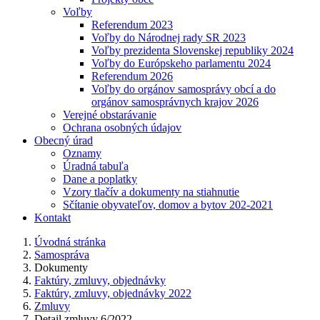
Voľby
Referendum 2023
Voľby do Národnej rady SR 2023
Voľby prezidenta Slovenskej republiky 2024
Voľby do Európskeho parlamentu 2024
Referendum 2026
Voľby do orgánov samosprávy obcí a do
orgánov samosprávnych krajov 2026
Verejné obstarávanie
Ochrana osobných údajov
Obecný úrad
Oznamy
Úradná tabuľa
Dane a poplatky
Vzory tlačív a dokumenty na stiahnutie
Sčítanie obyvateľov, domov a bytov 202-2021
Kontakt
Úvodná stránka
Samospráva
Dokumenty
Faktúry, zmluvy, objednávky
Faktúry, zmluvy, objednávky 2022
Zmluvy
Detail zmluvy 6/2022