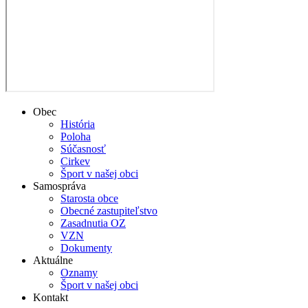
Obec
História
Poloha
Súčasnosť
Cirkev
Šport v našej obci
Samospráva
Starosta obce
Obecné zastupiteľstvo
Zasadnutia OZ
VZN
Dokumenty
Aktuálne
Oznamy
Šport v našej obci
Kontakt