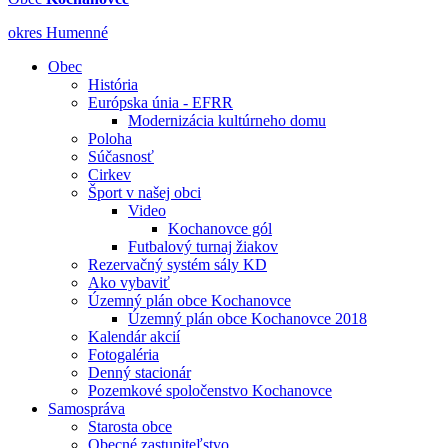
okres Humenné
Obec
História
Európska únia - EFRR
Modernizácia kultúrneho domu
Poloha
Súčasnosť
Cirkev
Šport v našej obci
Video
Kochanovce gól
Futbalový turnaj žiakov
Rezervačný systém sály KD
Ako vybaviť
Územný plán obce Kochanovce
Územný plán obce Kochanovce 2018
Kalendár akcií
Fotogaléria
Denný stacionár
Pozemkové spoločenstvo Kochanovce
Samospráva
Starosta obce
Obecné zastupiteľstvo