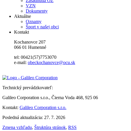
Zasadnutia OZ
VZN
Dokumenty
Aktuálne
Oznamy
Šport v našej obci
Kontakt
Kochanovce 207
066 01 Humenné
tel: 00421(57)7753070
e-mail:
obeckochanovce@ocu.sk
Technický prevádzkovateľ:
Galileo Corporation s.r.o., Čierna Voda 468, 925 06
Kontakt:
Galileo Corporation s.r.o.
Posledná aktualizácia: 27. 7. 2026
Zmena vzhľadu
,
Štruktúra stránok
,
RSS