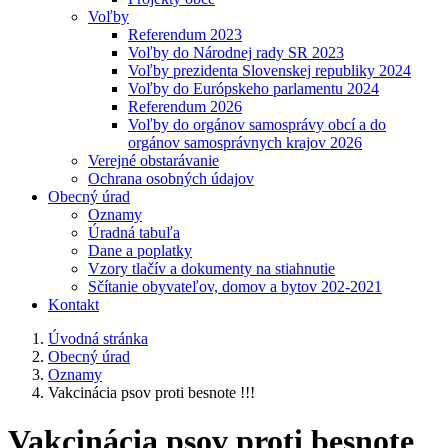
Voľby
Referendum 2023
Voľby do Národnej rady SR 2023
Voľby prezidenta Slovenskej republiky 2024
Voľby do Európskeho parlamentu 2024
Referendum 2026
Voľby do orgánov samosprávy obcí a do
orgánov samosprávnych krajov 2026
Verejné obstarávanie
Ochrana osobných údajov
Obecný úrad
Oznamy
Úradná tabuľa
Dane a poplatky
Vzory tlačív a dokumenty na stiahnutie
Sčítanie obyvateľov, domov a bytov 202-2021
Kontakt
Úvodná stránka
Obecný úrad
Oznamy
Vakcinácia psov proti besnote !!!
Vakcinácia psov proti besnote