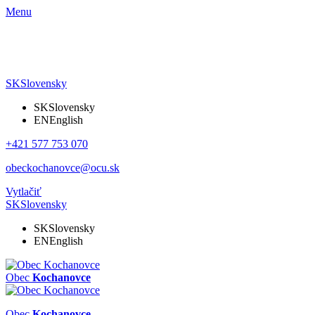
Menu
SK
Slovensky
SK
Slovensky
EN
English
+421 577 753 070
obeckochanovce@ocu.sk
Vytlačiť
SK
Slovensky
SK
Slovensky
EN
English
Obec
Kochanovce
Obec
Kochanovce