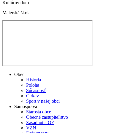
Kultúrny dom
Materská škola
Obec
História
Poloha
Súčasnosť
Cirkev
Šport v našej obci
Samospráva
Starosta obce
Obecné zastupiteľstvo
Zasadnutia OZ
VZN