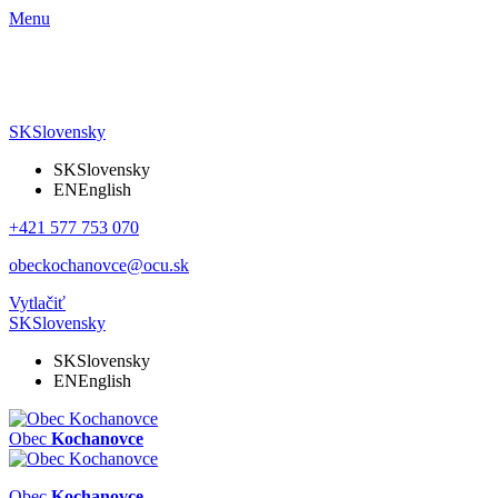
Menu
SK
Slovensky
SK
Slovensky
EN
English
+421 577 753 070
obeckochanovce@ocu.sk
Vytlačiť
SK
Slovensky
SK
Slovensky
EN
English
Obec
Kochanovce
Obec
Kochanovce