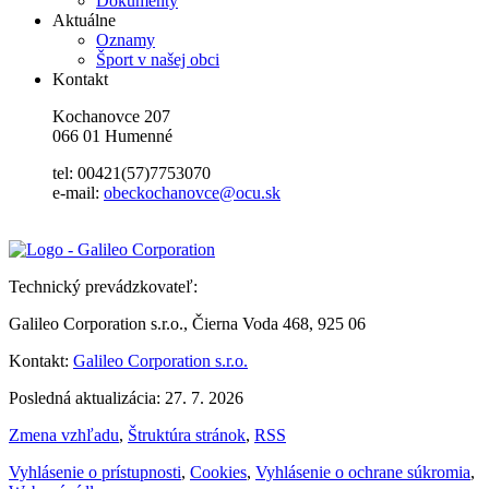
Dokumenty
Aktuálne
Oznamy
Šport v našej obci
Kontakt
Kochanovce 207
066 01 Humenné
tel: 00421(57)7753070
e-mail:
obeckochanovce@ocu.sk
Technický prevádzkovateľ:
Galileo Corporation s.r.o., Čierna Voda 468, 925 06
Kontakt:
Galileo Corporation s.r.o.
Posledná aktualizácia: 27. 7. 2026
Zmena vzhľadu
,
Štruktúra stránok
,
RSS
Vyhlásenie o prístupnosti
,
Cookies
,
Vyhlásenie o ochrane súkromia
,