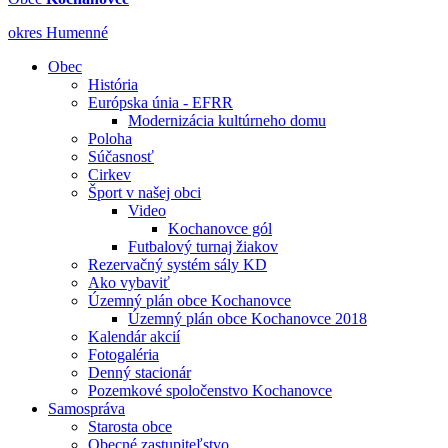
okres Humenné
Obec
História
Európska únia - EFRR
Modernizácia kultúrneho domu
Poloha
Súčasnosť
Cirkev
Šport v našej obci
Video
Kochanovce gól
Futbalový turnaj žiakov
Rezervačný systém sály KD
Ako vybaviť
Územný plán obce Kochanovce
Územný plán obce Kochanovce 2018
Kalendár akcií
Fotogaléria
Denný stacionár
Pozemkové spoločenstvo Kochanovce
Samospráva
Starosta obce
Obecné zastupiteľstvo