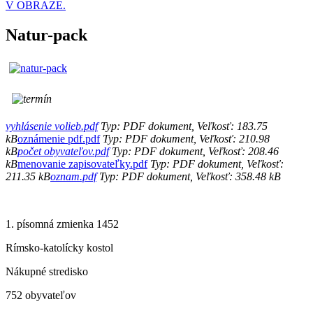
V OBRAZE.
Natur-pack
vyhlásenie volieb.pdf
Typ: PDF dokument, Veľkosť: 183.75
kB
oznámenie pdf.pdf
Typ: PDF dokument, Veľkosť: 210.98
kB
počet obyvateľov.pdf
Typ: PDF dokument, Veľkosť: 208.46
kB
menovanie zapisovateľky.pdf
Typ: PDF dokument, Veľkosť:
211.35 kB
oznam.pdf
Typ: PDF dokument, Veľkosť: 358.48 kB
1. písomná zmienka 1452
Rímsko-katolícky kostol
Nákupné stredisko
752 obyvateľov