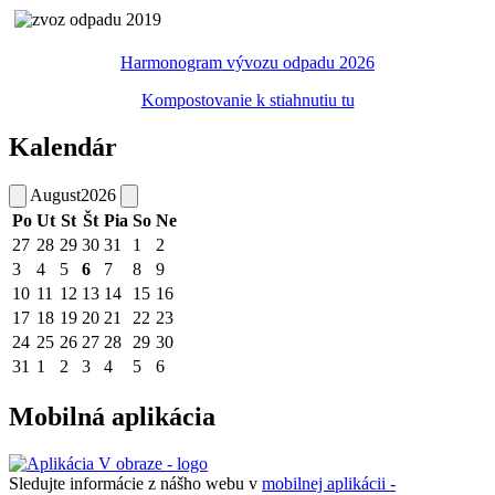
Harmonogram vývozu odpadu 2026
Kompostovanie k stiahnutiu tu
Kalendár
August
2026
Po
Ut
St
Št
Pia
So
Ne
27
28
29
30
31
1
2
3
4
5
6
7
8
9
10
11
12
13
14
15
16
17
18
19
20
21
22
23
24
25
26
27
28
29
30
31
1
2
3
4
5
6
Mobilná aplikácia
Sledujte informácie z nášho webu v
mobilnej aplikácii -