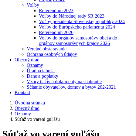
Voľby
Referendum 2023
Voľby do Národnej rady SR 2023
Voľby prezidenta Slovenskej republiky 2024
Voľby do Európskeho parlamentu 2024
Referendum 2026
Voľby do orgánov samosprávy obcí a do
orgánov samosprávnych krajov 2026
Verejné obstarávanie
Ochrana osobných údajov
Obecný úrad
Oznamy
Úradná tabuľa
Dane a poplatky
Vzory tlačív a dokumenty na stiahnutie
Sčítanie obyvateľov, domov a bytov 202-2021
Kontakt
Úvodná stránka
Obecný úrad
Oznamy
Súťaž vo varení guľášu
Súťaž vo varení guľášu