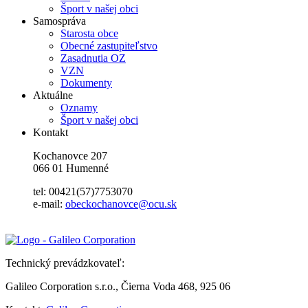
Šport v našej obci
Samospráva
Starosta obce
Obecné zastupiteľstvo
Zasadnutia OZ
VZN
Dokumenty
Aktuálne
Oznamy
Šport v našej obci
Kontakt
Kochanovce 207
066 01 Humenné
tel: 00421(57)7753070
e-mail:
obeckochanovce@ocu.sk
Technický prevádzkovateľ:
Galileo Corporation s.r.o., Čierna Voda 468, 925 06