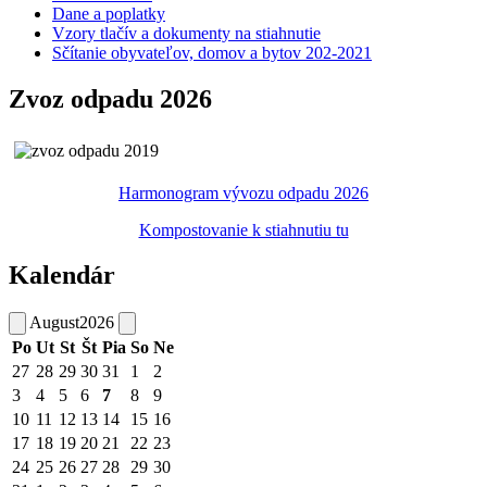
Dane a poplatky
Vzory tlačív a dokumenty na stiahnutie
Sčítanie obyvateľov, domov a bytov 202-2021
Zvoz odpadu 2026
Harmonogram vývozu odpadu 2026
Kompostovanie k stiahnutiu tu
Kalendár
August
2026
Po
Ut
St
Št
Pia
So
Ne
27
28
29
30
31
1
2
3
4
5
6
7
8
9
10
11
12
13
14
15
16
17
18
19
20
21
22
23
24
25
26
27
28
29
30