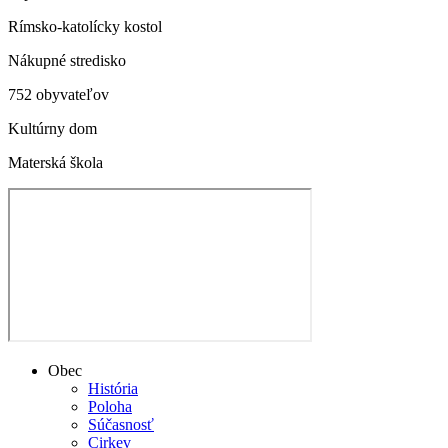
Rímsko-katolícky kostol
Nákupné stredisko
752 obyvateľov
Kultúrny dom
Materská škola
Obec
História
Poloha
Súčasnosť
Cirkev