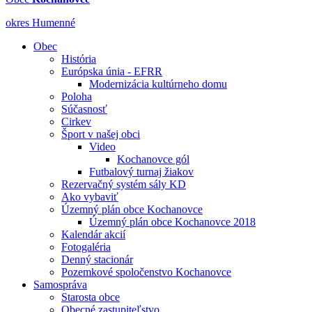
okres Humenné
Obec
História
Európska únia - EFRR
Modernizácia kultúrneho domu
Poloha
Súčasnosť
Cirkev
Šport v našej obci
Video
Kochanovce gól
Futbalový turnaj žiakov
Rezervačný systém sály KD
Ako vybaviť
Územný plán obce Kochanovce
Územný plán obce Kochanovce 2018
Kalendár akcií
Fotogaléria
Denný stacionár
Pozemkové spoločenstvo Kochanovce
Samospráva
Starosta obce
Obecné zastupiteľstvo