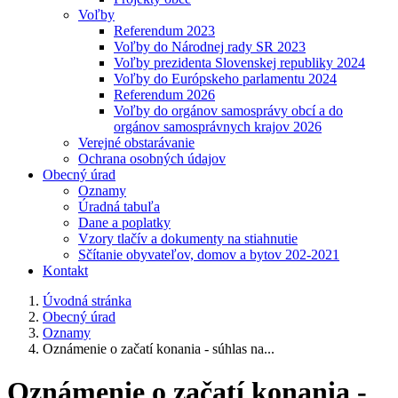
Voľby
Referendum 2023
Voľby do Národnej rady SR 2023
Voľby prezidenta Slovenskej republiky 2024
Voľby do Európskeho parlamentu 2024
Referendum 2026
Voľby do orgánov samosprávy obcí a do
orgánov samosprávnych krajov 2026
Verejné obstarávanie
Ochrana osobných údajov
Obecný úrad
Oznamy
Úradná tabuľa
Dane a poplatky
Vzory tlačív a dokumenty na stiahnutie
Sčítanie obyvateľov, domov a bytov 202-2021
Kontakt
Úvodná stránka
Obecný úrad
Oznamy
Oznámenie o začatí konania - súhlas na...
Oznámenie o začatí konania -