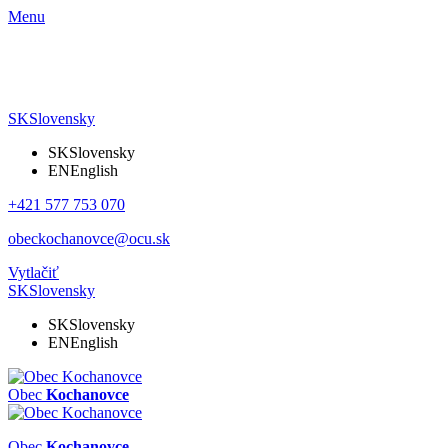
Menu
SK
Slovensky
SK
Slovensky
EN
English
+421 577 753 070
obeckochanovce@ocu.sk
Vytlačiť
SK
Slovensky
SK
Slovensky
EN
English
Obec
Kochanovce
Obec
Kochanovce