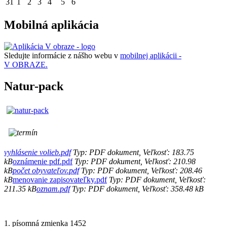
31
1
2
3
4
5
6
Mobilná aplikácia
Sledujte informácie z nášho webu v
mobilnej aplikácii -
V OBRAZE.
Natur-pack
vyhlásenie volieb.pdf
Typ: PDF dokument, Veľkosť: 183.75
kB
oznámenie pdf.pdf
Typ: PDF dokument, Veľkosť: 210.98
kB
počet obyvateľov.pdf
Typ: PDF dokument, Veľkosť: 208.46
kB
menovanie zapisovateľky.pdf
Typ: PDF dokument, Veľkosť:
211.35 kB
oznam.pdf
Typ: PDF dokument, Veľkosť: 358.48 kB
1. písomná zmienka 1452