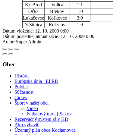
Kr. Brod
Volica
1:1
Oľka
Brekov
1:0
Lukačovce
Koškovce
3:0
N.Sitnica
Rokytov
1:0
Dátum vloženia:
12. 10. 2009 0:00
Dátum poslednej aktualizácie:
12. 10. 2009 0:00
Autor:
Super Admin
Obec
História
Európska únia - EFRR
Poloha
Súčasnosť
Cirkev
Šport v našej obci
Video
Futbalový turnaj žiakov
Rezervačný systém sály KD
Ako vybaviť
Územný plán obce Kochanovce