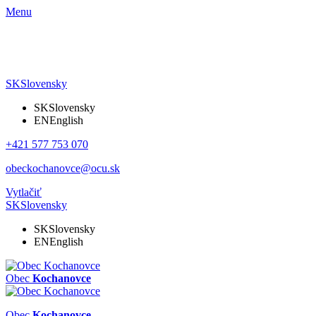
Menu
SK
Slovensky
SK
Slovensky
EN
English
+421 577 753 070
obeckochanovce@ocu.sk
Vytlačiť
SK
Slovensky
SK
Slovensky
EN
English
Obec
Kochanovce
Obec
Kochanovce