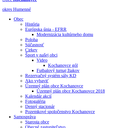
okres Humenné
Obec
História
Európska únia - EFRR
Modernizácia kultúrneho domu
Poloha
Súčasnosť
Cirkev
Šport v našej obci
Video
Kochanovce gól
Futbalový turnaj žiakov
Rezervačný systém sály KD
Ako vybaviť
Územný plán obce Kochanovce
Územný plán obce Kochanovce 2018
Kalendár akcií
Fotogaléria
Denný stacionár
Pozemkové spoločenstvo Kochanovce
Samospráva
Starosta obce
Obecné zastupiteľstvo