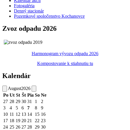
Kalendár akcií
Fotogaléria
Denný stacionár
Pozemkové spoločenstvo Kochanovce
Zvoz odpadu 2026
Harmonogram vývozu odpadu 2026
Kompostovanie k stiahnutiu tu
Kalendár
August
2026
Po
Ut
St
Št
Pia
So
Ne
27
28
29
30
31
1
2
3
4
5
6
7
8
9
10
11
12
13
14
15
16
17
18
19
20
21
22
23
24
25
26
27
28
29
30