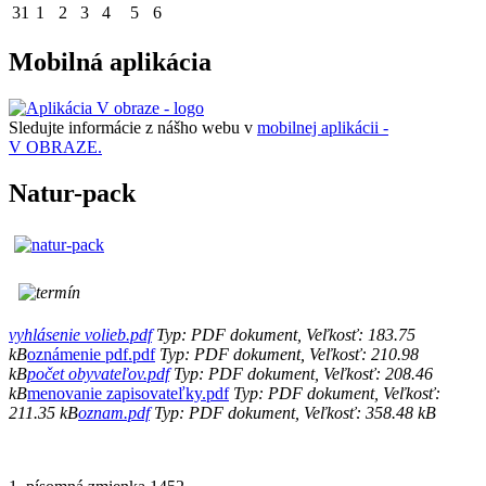
31
1
2
3
4
5
6
Mobilná aplikácia
Sledujte informácie z nášho webu v
mobilnej aplikácii -
V OBRAZE.
Natur-pack
vyhlásenie volieb.pdf
Typ: PDF dokument, Veľkosť: 183.75
kB
oznámenie pdf.pdf
Typ: PDF dokument, Veľkosť: 210.98
kB
počet obyvateľov.pdf
Typ: PDF dokument, Veľkosť: 208.46
kB
menovanie zapisovateľky.pdf
Typ: PDF dokument, Veľkosť:
211.35 kB
oznam.pdf
Typ: PDF dokument, Veľkosť: 358.48 kB