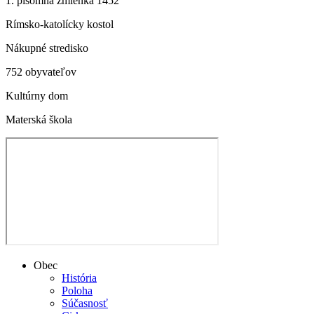
1. písomná zmienka 1452
Rímsko-katolícky kostol
Nákupné stredisko
752 obyvateľov
Kultúrny dom
Materská škola
Obec
História
Poloha
Súčasnosť