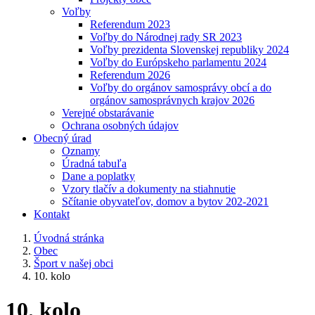
Voľby
Referendum 2023
Voľby do Národnej rady SR 2023
Voľby prezidenta Slovenskej republiky 2024
Voľby do Európskeho parlamentu 2024
Referendum 2026
Voľby do orgánov samosprávy obcí a do
orgánov samosprávnych krajov 2026
Verejné obstarávanie
Ochrana osobných údajov
Obecný úrad
Oznamy
Úradná tabuľa
Dane a poplatky
Vzory tlačív a dokumenty na stiahnutie
Sčítanie obyvateľov, domov a bytov 202-2021
Kontakt
Úvodná stránka
Obec
Šport v našej obci
10. kolo
10. kolo