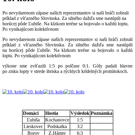
Po nevydarenom zápase našich reprezentantov si naši hráči zobrali
príklad z víťazného Slovinska. Za silného dažďa sme nastúpili na
horúcej pôde Ľubiše. Na klzkom teréne sa bojovalo o každú loptu.
Po vynikajúcom kolektívnom
Po nevydarenom zápase našich reprezentantov si naši hráči zobrali
príklad z víťazného Slovinska. Za silného dažďa sme nastúpili
na horúcej pôde Ľubiše. Na klzkom teréne sa bojovalo o každú
loptu. Po vynikajúcom kolektívnom
výkone sme zvíťazili 1:5 po polčase 0:1. Góly padali hlavne
po zisku lopty v strede ihriska a rýchlych krídelných protiútokoch.
Domáci
Hostia
Výsledok
Poznámka
Ľubiša
Kochanovce
1:5
Lieskovec
Podskalka
3:2
Borov
Z.Hámre
6:3