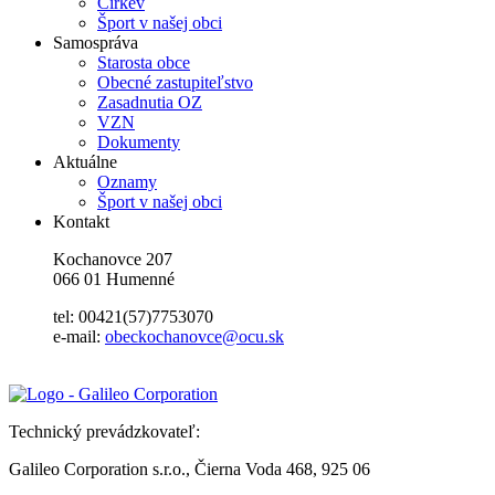
Cirkev
Šport v našej obci
Samospráva
Starosta obce
Obecné zastupiteľstvo
Zasadnutia OZ
VZN
Dokumenty
Aktuálne
Oznamy
Šport v našej obci
Kontakt
Kochanovce 207
066 01 Humenné
tel: 00421(57)7753070
e-mail:
obeckochanovce@ocu.sk
Technický prevádzkovateľ:
Galileo Corporation s.r.o., Čierna Voda 468, 925 06